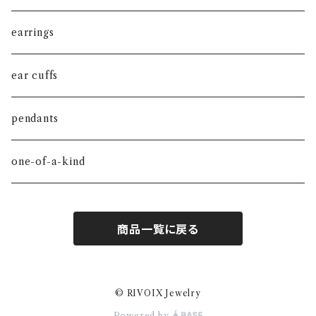
chime pendant
earrings
ear cuffs
pendants
one-of-a-kind
商品一覧に戻る
© RIVOIX Jewelry
Powered by