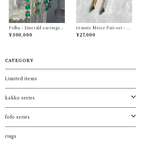
Folha - Emerald earrings K
tō mute Msize Pair set - ピ
18YG
アスを飾れるイヤーカフ
¥300,000
¥27,000
CATEGORY
Limited items
kakko series
Core ring
fofo series
phrase ring
PIGGY
rings