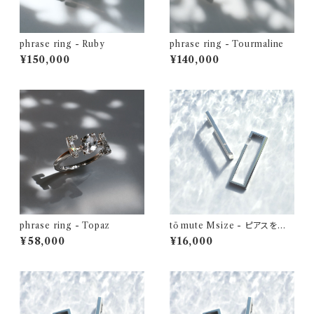
phrase ring - Ruby
phrase ring - Tourmaline
¥150,000
¥140,000
phrase ring - Topaz
tō mute Msize - ピアスを飾
れるイヤーカフ
¥58,000
¥16,000